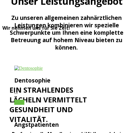
Unser Leistungsangebot
Zu unseren allgemeinen zahnärztlichen
Leistungen kombinieren wir spezielle
Wir nehmen uns für Sie Zeit!
Schwerpunkte um Ihnen eine komplette
Betreuung auf hohem Niveau bieten zu
können.
Dentosophie
EIN STRAHLENDES
...
LÄCHELN VERMITTELT
Mehr
GESUNDHEIT UND
VITALITÄT.
Angstpatienten