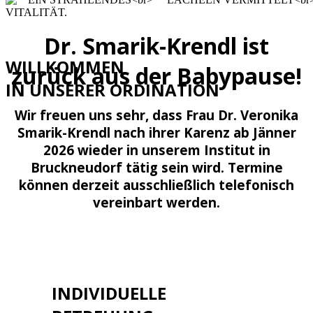
Dr. Smarik-Krendl ist
WILLKOMMEN
zurück aus der Babypause!
IN UNSERER ORDINATION
Wir freuen uns sehr, dass Frau Dr. Veronika
Smarik-Krendl nach ihrer Karenz ab Jänner
2026 wieder in unserem Institut in
Bruckneudorf tätig sein wird. Termine
können derzeit ausschließlich telefonisch
vereinbart werden.
INDIVIDUELLE
JOBS