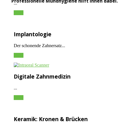
Professionelle Mundhygiene hilft Ihnen dabei.
...
Mehr
Implantologie
Der schonende Zahnersatz...
Mehr
Digitale Zahnmedizin
...
Mehr
Keramik: Kronen & Brücken