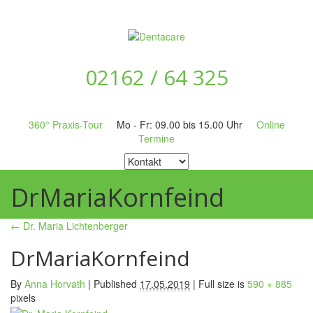
02162 / 64 325
360° Praxis-Tour
Mo - Fr: 09.00 bis 15.00 Uhr
Online
Termine
DrMariaKornfeind
←
Dr. Maria Lichtenberger
DrMariaKornfeind
By
Anna Horvath
|
Published
17.05.2019
|
Full size is
590 × 885
pixels