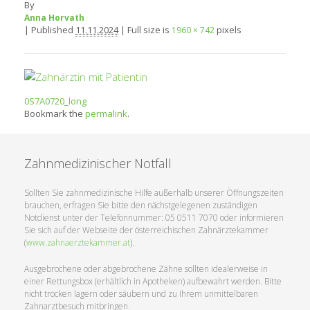
By
Anna Horvath
|
Published
11.11.2024
|
Full size is
pixels
1960 × 742
0S7A0720_long
Bookmark the
permalink
.
Zahnmedizinischer Notfall
Sollten Sie zahnmedizinische Hilfe außerhalb unserer Öffnungszeiten
brauchen, erfragen Sie bitte den nächstgelegenen zuständigen
Notdienst unter der Telefonnummer: 05 0511 7070 oder informieren
Sie sich auf der Webseite der österreichischen Zahnärztekammer
(
www.zahnaerztekammer.at
).
Ausgebrochene oder abgebrochene Zähne sollten idealerweise in
einer Rettungsbox (erhältlich in Apotheken) aufbewahrt werden. Bitte
nicht trocken lagern oder säubern und zu Ihrem unmittelbaren
Zahnarztbesuch mitbringen.