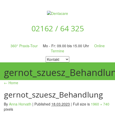
02162 / 64 325
360° Praxis-Tour
Mo - Fr: 09.00 bis 15.00 Uhr
Online
Termine
gernot_szuesz_Behandlu
←
Home
gernot_szuesz_Behandlung
By
Anna Horvath
|
Published
18.03.2023
|
Full size is
1960 × 740
pixels